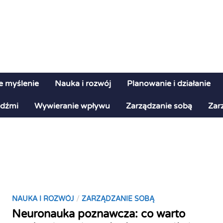
e myślenie
Nauka i rozwój
Planowanie i działanie
udźmi
Wywieranie wpływu
Zarządzanie sobą
Zar
P
/
NAUKA I ROZWÓJ
ZARZĄDZANIE SOBĄ
o
Neuronauka poznawcza: co warto
s