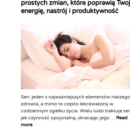
prostych zmian, które poprawią Two
t
energię, nastrój i produktywność
e
d
i
n
Sen: jeden z najważniejszych elementów naszego
zdrowia, a mimo to często lekceważony w
codziennym zgiełku życia. Wielu ludzi traktuje se
S
jak czynność opcjonalną, skracając jego …
Read
e
more