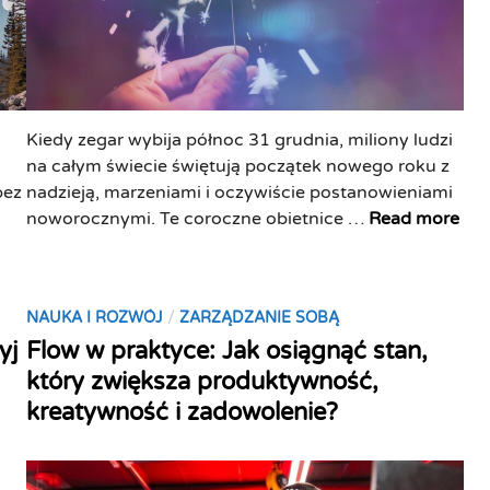
6
u
k
,
l
b
u
y
c
l
Kiedy zegar wybija północ 31 grudnia, miliony ludzi
z
e
na całym świecie świętują początek nowego roku z
o
p
bez
nadzieją, marzeniami i oczywiście postanowieniami
w
i
P
noworocznymi. Te coroczne obietnice …
Read more
y
e
o
c
j
s
h
m
t
n
y
P
/
NAUKA I ROZWÓJ
ZARZĄDZANIE SOBĄ
a
a
ś
o
yj
Flow w praktyce: Jak osiągnąć stan,
n
w
l
s
o
który zwiększa produktywność,
y
e
t
w
kreatywność i zadowolenie?
k
ć
e
i
ó
,
d
e
w
c
i
n
s