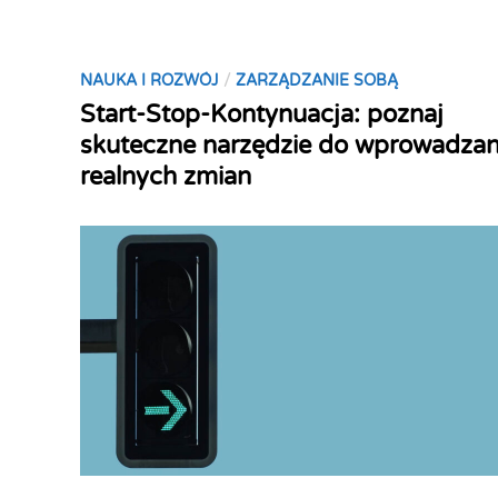
n
:
J
P
/
NAUKA I ROZWÓJ
ZARZĄDZANIE SOBĄ
a
o
Start-Stop-Kontynuacja: poznaj
k
s
s
skuteczne narzędzie do wprowadzan
t
p
realnych zmian
e
a
d
ć
i
,
n
ż
e
b
y
s
i
ę
w
y