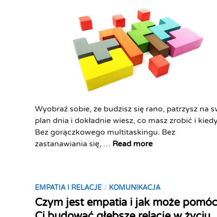
ą
n
s
c
e
i
z
n
ę
n
e
”
e
r
:
n
g
O
a
i
d
r
ę
k
z
,
r
ę
n
Wyobraź sobie, że budzisz się rano, patrzysz na s
y
d
a
plan dnia i dokładnie wiesz, co masz zrobić i kiedy
j
z
s
Bez gorączkowego multitaskingu. Bez
f
i
t
B
zastanawiania się, …
Read more
i
e
r
l
l
d
ó
o
o
o
j
k
z
w
P
/
i
EMPATIA I RELACJE
KOMUNIKACJA
o
o
p
o
p
Czym jest empatia i jak może pomó
w
f
r
s
r
a
Ci budować głębsze relacje w życiu
i