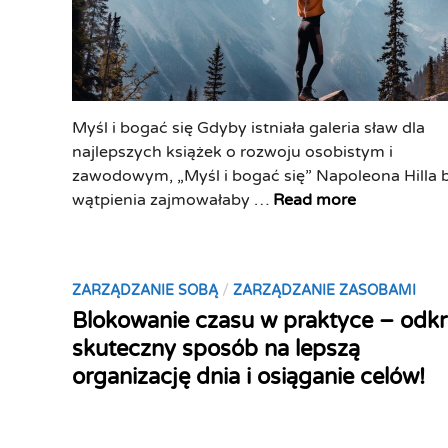
y
,
n
k
u
t
a
ó
c
r
Myśl i bogać się Gdyby istniała galeria sław dla
j
e
najlepszych książek o rozwoju osobistym i
a
p
zawodowym, „Myśl i bogać się” Napoleona Hilla 
:
o
„
wątpienia zajmowałaby …
Read more
p
p
M
o
r
y
z
a
ś
n
w
P
/
ZARZĄDZANIE SOBĄ
ZARZĄDZANIE ZASOBAMI
l
a
i
o
Blokowanie czasu w praktyce – odkr
i
j
ą
s
b
skuteczny sposób na lepszą
s
T
t
o
organizację dnia i osiąganie celów!
k
w
e
g
u
o
d
a
t
j
i
ć
e