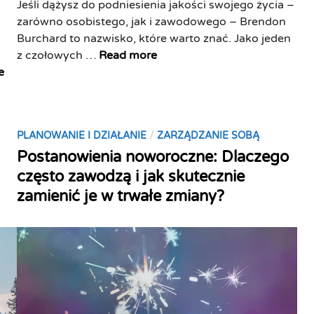
Jeśli dążysz do podniesienia jakości swojego życia –
o
zarówno osobistego, jak i zawodowego – Brendon
w
Burchard to nazwisko, które warto znać. Jako jeden
a
B
z czołowych …
Read more
r
r
e
t
e
o
n
w
d
i
P
/
PLANOWANIE I DZIAŁANIE
ZARZĄDZANIE SOBĄ
o
e
o
Postanowienia noworoczne: Dlaczego
n
d
s
B
często zawodzą i jak skutecznie
z
t
u
zamienić je w trwałe zmiany?
i
e
r
e
d
c
ć
i
h
o
n
a
m
r
ó
d
z
i
g