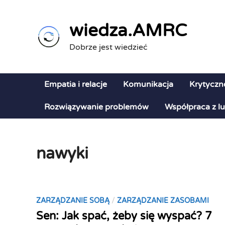
Skip
to
wiedza.AMRC
content
Dobrze jest wiedzieć
Empatia i relacje
Komunikacja
Krytyczn
Rozwiązywanie problemów
Współpraca z l
nawyki
P
/
ZARZĄDZANIE SOBĄ
ZARZĄDZANIE ZASOBAMI
o
Sen: Jak spać, żeby się wyspać? 7
s