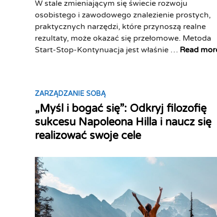
W stale zmieniającym się świecie rozwoju
s
osobistego i zawodowego znalezienie prostych,
p
praktycznych narzędzi, które przynoszą realne
a
rezultaty, może okazać się przełomowe. Metoda
ć
S
Start-Stop-Kontynuacja jest właśnie …
Read mor
?
t
7
a
p
r
r
P
ZARZĄDZANIE SOBĄ
t
o
o
„Myśl i bogać się”: Odkryj filozofię
-
s
s
S
sukcesu Napoleona Hilla i naucz się
t
t
t
realizować swoje cele
y
e
o
c
d
p
h
i
-
z
n
K
m
o
i
n
a
t
n