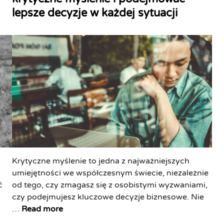
w
t
a
lepsze decyzje w każdej sytuacji
g
i
e
k
o
ę
d
t
c
c
i
y
z
e
n
c
ę
j
e
s
b
:
t
e
J
o
z
a
z
p
k
a
o
o
w
ś
s
o
w
i
d
i
Krytyczne myślenie to jedna z najważniejszych
ą
z
ę
umiejętności we współczesnym świecie, niezależnie
g
ą
c
ć
od tego, czy zmagasz się z osobistymi wyzwaniami,
n
i
a
czy podejmujesz kluczowe decyzje biznesowe. Nie
ą
j
n
M
…
Read more
ć
a
i
o