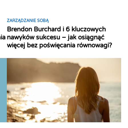
u
r
o
P
ZARZĄDZANIE SOBĄ
n
o
Brendon Burchard i 6 kluczowych
a
s
u
ia
nawyków sukcesu – jak osiągnąć
t
k
więcej bez poświęcania równowagi?
e
a
d
p
i
o
n
z
n
a
w
c
z
a
:
c