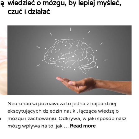
ją
wiedzieć o mózgu, by lepiej myśleć,
t
czuć i działać
e
d
i
n
Neuronauka poznawcza to jedna z najbardziej
ekscytujących dziedzin nauki, łącząca wiedzę o
n
mózgu i zachowaniu. Odkrywa, w jaki sposób nasz
N
mózg wpływa na to, jak …
Read more
e